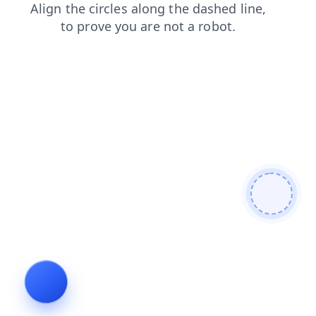
faq
blog
login